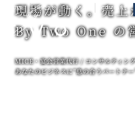
内
現場が動く。売上
HOME
ABOUT
SERVICE
COMPANY
容
を
ス
By Two One
キ
ッ
プ
MICE・宴会営業代行 / コンサルティング
あなたのビジネスに“息の合うパートナー